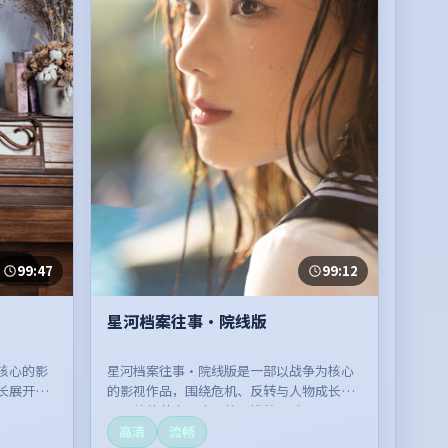
99:47
99:12
星河档案往事·院线版
核心的影
星河档案往事·院线版是一部以战争为核心
长展开，
的影视作品，围绕危机、反转与人物成长展
开，整体节奏紧凑，值得推荐观看。
高清
流畅