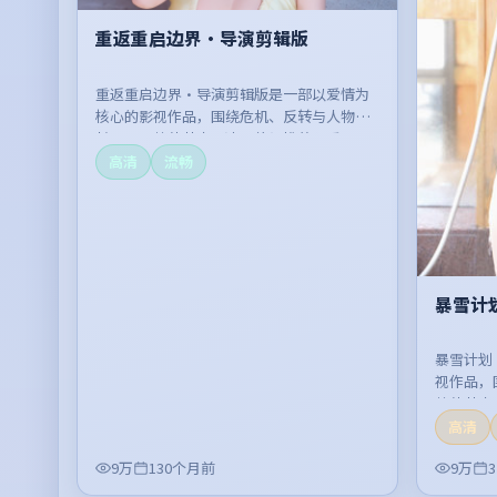
重返重启边界·导演剪辑版
重返重启边界·导演剪辑版是一部以爱情为
核心的影视作品，围绕危机、反转与人物成
长展开，整体节奏紧凑，值得推荐观看。
高清
流畅
暴雪计
暴雪计划
视作品，
整体节奏
高清
9万
130个月前
9万