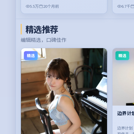
5.5万
20个月前
6.7千
精选推荐
编辑精选，口碑佳作
精选
精选
边界计
边界计划
视作品，