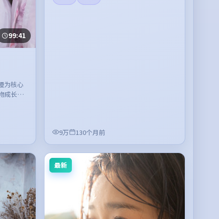
99:41
漫为核心
物成长展
。
9万
130个月前
最新