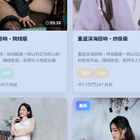
99:38
回响·院线版
重返深海回响·终极版
响·院线版是一部以科幻为核心的
重返深海回响·终极版是一部以动
，围绕危机、反转与人物成长展
的影视作品，围绕危机、反转与人
节奏紧凑，值得推荐观看。
开，整体节奏紧凑，值得推荐观看
流畅
高清
流畅
35个月前
7.7万
24个月前
最新