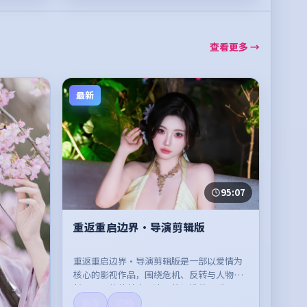
查看更多 →
最新
95:07
重返重启边界·导演剪辑版
重返重启边界·导演剪辑版是一部以爱情为
核心的影视作品，围绕危机、反转与人物成
长展开，整体节奏紧凑，值得推荐观看。
高清
流畅