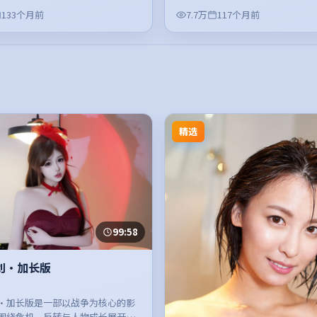
133个月前
7.7万
117个月前
精选
99:58
划·加长版
·加长版是一部以战争为核心的影
围绕危机、反转与人物成长展开，