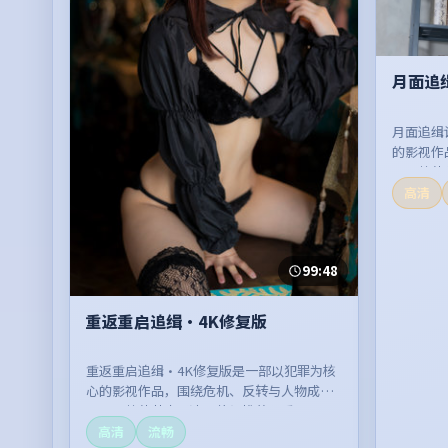
月面追
月面追缉
的影视作
开，整体
高清
99:48
重返重启追缉·4K修复版
重返重启追缉·4K修复版是一部以犯罪为核
心的影视作品，围绕危机、反转与人物成长
展开，整体节奏紧凑，值得推荐观看。
高清
流畅