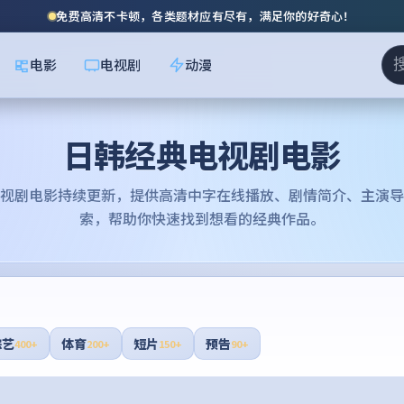
免费高清不卡顿，各类题材应有尽有，满足你的好奇心！
电影
电视剧
动漫
日韩经典电视剧电影
视剧电影
持续更新，提供高清中字在线播放、剧情简介、主演导
索，帮助你快速找到想看的经典作品。
综艺
体育
短片
预告
400+
200+
150+
90+