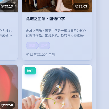
99:13
99:03
危城之回响·国语中字
作为核心
危城之回响·国语中字是一部以冒险为核心
物成长展
的影视作品，围绕危机、反转与人物成长展
。
开，整体节奏紧凑，值得推荐观看。
高清
流畅
9.1万
122个月前
热门
99:58