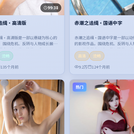
99:38
追缉·高清版
赤潮之追缉·国语中字
缉·高清版是一部以悬疑为核心的
赤潮之追缉·国语中字是一部以动
，围绕危机、反转与人物成长展
的影视作品，围绕危机、反转与人
节奏紧凑，值得推荐观看。
开，整体节奏紧凑，值得推荐观看
流畅
高清
流畅
135个月前
9.2万
124个月前
热门