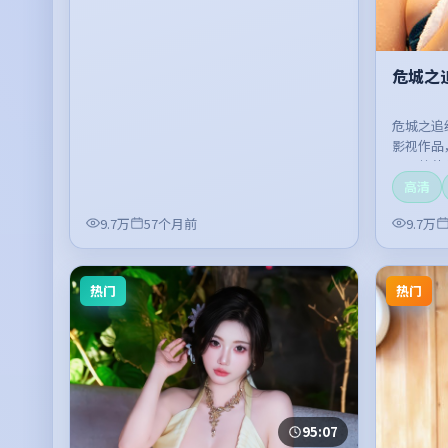
危城之
危城之追
影视作品
开，整体
高清
9.7万
57个月前
9.7万
热门
热门
95:07