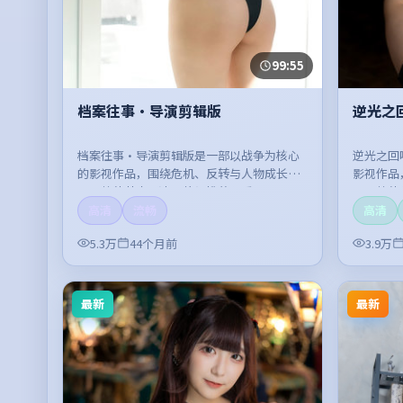
99:55
档案往事·导演剪辑版
逆光之
档案往事·导演剪辑版是一部以战争为核心
逆光之回
的影视作品，围绕危机、反转与人物成长展
影视作品
开，整体节奏紧凑，值得推荐观看。
开，整体
高清
流畅
高清
5.3万
44个月前
3.9万
最新
最新