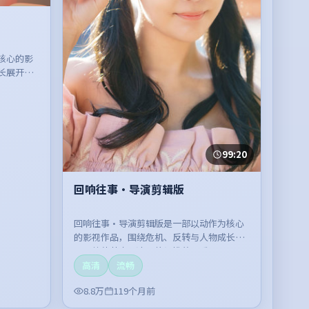
核心的影
长展开，
99:20
回响往事·导演剪辑版
回响往事·导演剪辑版是一部以动作为核心
的影视作品，围绕危机、反转与人物成长展
开，整体节奏紧凑，值得推荐观看。
高清
流畅
8.8万
119个月前